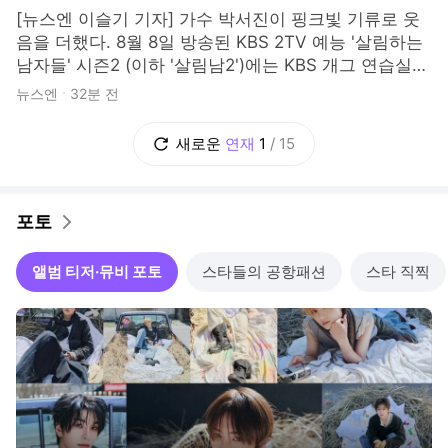
[뉴스엔 이슬기 기자] 가수 박서진이 핑크빛 기류로 웃
음을 더했다. 8월 8일 방송된 KBS 2TV 예능 '살림하는
남자들' 시즌2 (이하 '살림남2')에는 KBS 개그 연습실을
찾은 박서진이 그려졌다. 이날 박서진은 과소비를 고치
뉴스엔
32분 전
기 위해 '만원의 행복' 콘텐츠에 도전했다. 그는 돈을 벌
기 위해 캐리커쳐를 그리는 시간을 가졌고, 개그 연습실
새로운
연재
1
/
15
을 찾아 고객
포토
앨범 티저·뮤비 포토
스타들의 공항패션
스타 직찍