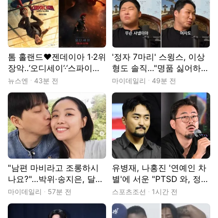
톰 홀랜드♥젠데이아 1·2위
'정자 7마리' 스윙스, 이상
장악‥‘오디세이’·‘스파이더
형도 솔직…"명품 싫어하는
맨’ 土 각각 50만↑ [박스오
여자는 별로"
뉴스엔
43분 전
마이데일리
49분 전
피스]
"남편 마비라고 조롱하시
유병재, 나홍진 '연예인 차
나요?"…박위·송지은, 달콤
별'에 서운 "PTSD 와, 정중
살벌한 '사랑 싸움'
하게 거절당한 느낌"
마이데일리
57분 전
스포츠조선
1시간 전