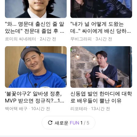
"와… 명문대 출신인 줄 알
"내가 널 어떻게 도왔는
았는데" 전문대 졸업 후 톱
데.." 싸이에게 배신 당하고
배우 된 지진희의 반전 인
10년간 연락 끊은 스타
르미의 씨네레터
2시간 전
무비그라피
3시간 전
생
'불꽃야구2' 알바생 정훈,
신동엽 발언 한마디에 대학
MVP 받으면 정규직?…13
로 배우들이 뿔난 이유
화 울산 웨일즈전 예고
백어택 배구
10시간 전
리포테라
13시간 전
새로운
FUN
1
/
5