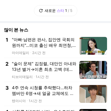
스
코엑스:
0804
00:41
00:35
00:13
새로운
스타
1
/
5
많이 본 뉴스
1
"아빠·남편은 판사, 집안엔 국회의
원까지"…미코 출신 배우 최연청,
'신이 내린 금수저' [아는 형님]
마이데일리
2시간 전
2
"술이 문제" 김정렬, 대만인 아내와
13년 별거→이혼 최초 고백 (데이
앤나잇) [TV온에어]
티브이데일리
1시간 전
3
4주 연속 시청률 추락했다…하차
멤버만 6명→새 얼굴 교체에도 하
락세 ('1박2일')
텐아시아
1시간 전