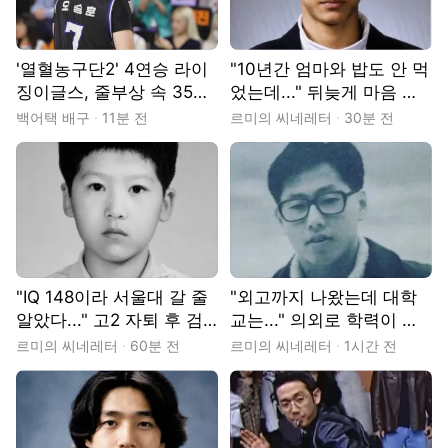
'열혈농구단2' 4연승 라이
"10년간 엄마와 밥도 안 먹
징이글스, 줄부상 속 35년
었는데..." 뒤늦게 마음 연
강호 '펜타곤'과 5연승 승
경희대 출신 연예인
백어택 배구
11분 전
르미의 씨네레터
30분 전
부
"IQ 148이라 서울대 갈 줄
"외고까지 나왔는데 대학
알았다..." 고2 자퇴 후 검
교는..." 의외로 학력이 다
정고시로 지방대 간 연예인
른 반전의 연예인
르미의 씨네레터
60분 전
르미의 씨네레터
1시간 전