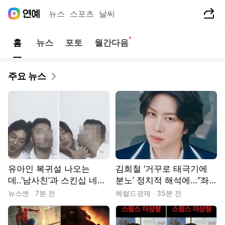
공유하기
뉴스
스포츠
날씨
새로운소식
홈
뉴스
포토
월간다음
주요 뉴스
유아인 복귀설 나오는
김희철 ‘거꾸로 태극기에
데‥‘남사친’과 스킨십 네컷
분노’ 정치적 해석에…“좌
사진 확산
우 떠나 우리나라 국기”
뉴스엔
7분 전
헤럴드경제
35분 전