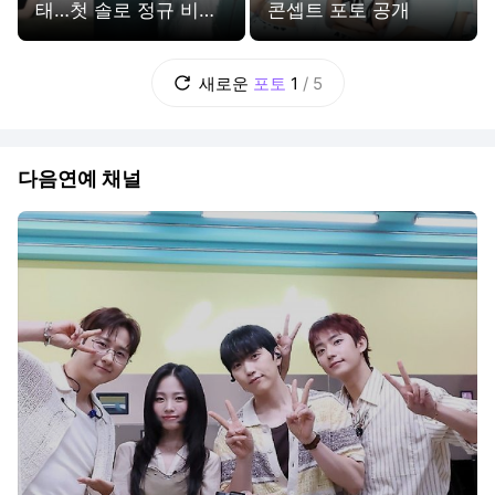
태…첫 솔로 정규 비주
콘셉트 포토 공개
얼 포토 공개
새로운
포토
1
/
5
다음연예 채널