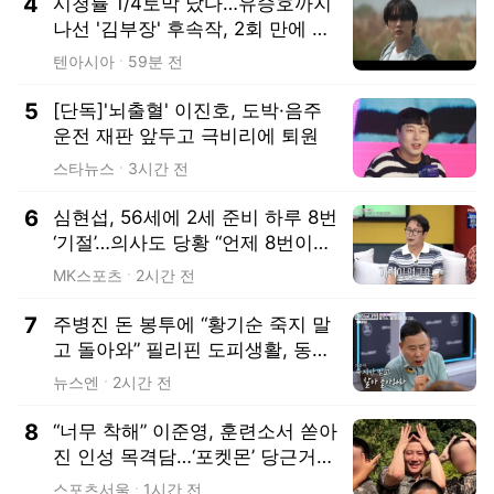
4
시청률 1/4토막 났다…유승호까지
나선 '김부장' 후속작, 2회 만에 하
락세 ('재벌X형사')[종합]
텐아시아
59분 전
5
[단독]'뇌출혈' 이진호, 도박·음주
운전 재판 앞두고 극비리에 퇴원
스타뉴스
3시간 전
6
심현섭, 56세에 2세 준비 하루 8번
‘기절’…의사도 당황 “언제 8번이라
고 했냐”
MK스포츠
2시간 전
7
주병진 돈 봉투에 “황기순 죽지 말
고 돌아와” 필리핀 도피생활, 동료
들이 손 내밀어(데이앤나잇)[어제T
뉴스엔
2시간 전
V]
8
“너무 착해” 이준영, 훈련소서 쏟아
진 인성 목격담…‘포켓몬’ 당근거래
후기까지
스포츠서울
1시간 전