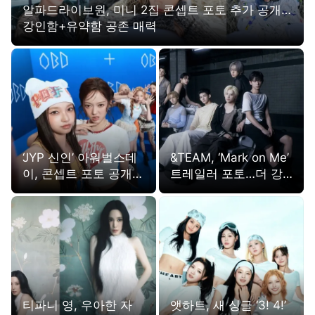
알파드라이브원, 미니 2집 콘셉트 포토 추가 공개…
강인함+유약함 공존 매력
‘JYP 신인’ 아워벌스데
&TEAM, ‘Mark on Me’
이, 콘셉트 포토 공개…
트레일러 포토…더 강
청량+키치 비주얼
렬해진 ‘늑대 DNA’
티파니 영, 우아한 자
앳하트, 새 싱글 ‘3! 4!’