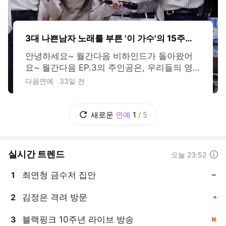
3대 나쁜남자 노래를 부른 '이 가수'의 15주
년
안녕하세요~ 월간다음 비하인드가 돌아왔어
요~ 월간다음 EP.3의 주인공은, 우리들의 영
원한 초통령 B1A4였습니다. (이게 무슨 일이
다음연예
33일 전
야~ ) 혹시 아직 풀버전 못 보신 분 계시다면,
먼저 영상부터 보고 오십쇼. 오프닝 — 주흰장
의 '영화처럼' 월간다음의 시그니처 코너! 주흰
새로운
연예
1
/
5
장의 커버 무대로 3화의 문을 열었습니다. 이
번 선곡은
실시간 트렌드
도움말
오늘 23:52
최연청 금수저 집안
1
, 동일
김정은 격려 방문
2
, 상승
블랙핑크 10주년 라이브 방송
3
, 신규