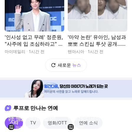
'인사성 없고 무례' 정준원,
'마약 논란' 유아인, 남성과
"사주에 입 조심하라고" 발
뽀뽀 스킨십 투샷 공개…상
언 재조명… '유부녀 킬러'
대는 패션 브랜드 대표 "사
마이데일리
1시간 전
텐아시아
1시간 전
홍보는 '열일'[MD이슈]
랑할게"
새로운
뉴스
루프로 만나는 연예
'호프' 두 번 본 강풀 후
'호프' 감자 먹방의 의미
음악방송에서 몰래 촬
'샤간지' 샤를리즈 테론:
기: 영화 '호프' 메가토
(조인성) : 영화 '호프'
영하기
영화 '오디세이' 내한 레
스타
TV
영화/OTT
연예 소식
크 GV: 메가박스 코엑
메가토크 GV: 메가박스
드카펫 포토타임: 2026
supershinstudio
supershinstudio
아쮸
supershinstudio