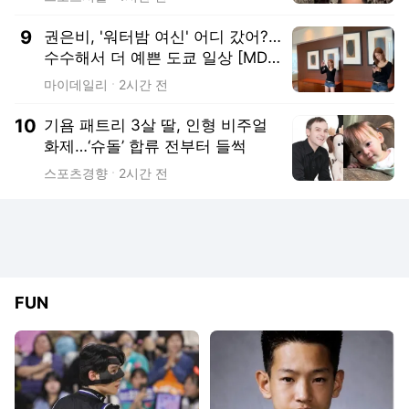
9
권은비, '워터밤 여신' 어디 갔어?…
수수해서 더 예쁜 도쿄 일상 [MD
★스타]
마이데일리
2시간 전
10
기욤 패트리 3살 딸, 인형 비주얼
화제…‘슈돌’ 합류 전부터 들썩
스포츠경향
2시간 전
FUN