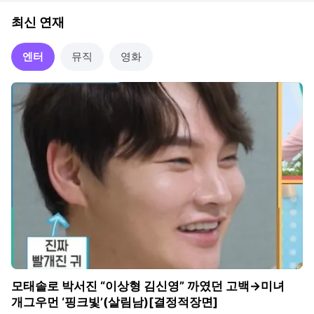
최신 연재
엔터
뮤직
영화
모태솔로 박서진 “이상형 김신영” 까였던 고백→미녀
개그우먼 ‘핑크빛’(살림남)[결정적장면]