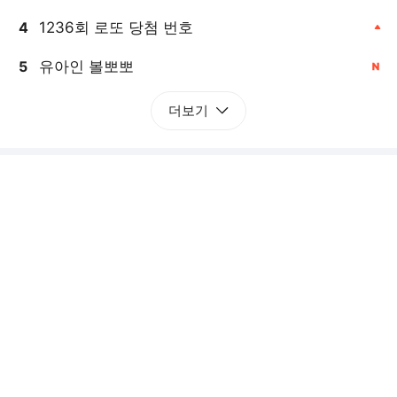
1236회 로또 당첨 번호
4
, 상승
유아인 볼뽀뽀
5
, 신규
더보기