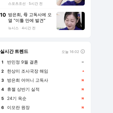
열 "너무 후회된다" ('특
스포츠조선
5시간 전
종세상')
10
방은희, 母 고독사에 오
열 "이틀 만에 발견"
뉴시스
4시간 전
실시간 트렌드
오늘 16:02
반민정 9월 결혼
1
한상미 조사국장 해임
2
방은희 어머니 고독사
3
휴젤 상반기 실적
4
24기 옥순
5
이모란 원장
6