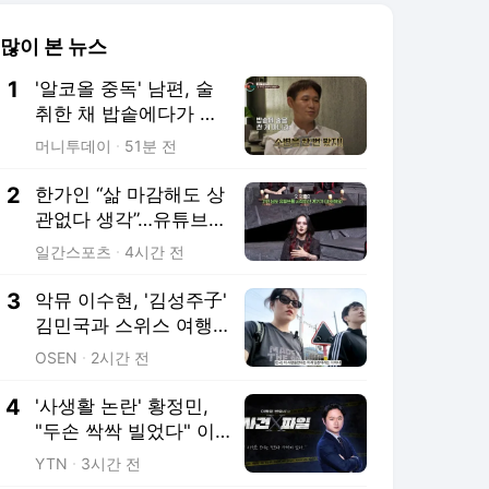
많이 본 뉴스
1
'알코올 중독' 남편, 술
취한 채 밥솥에다가 소
변을? "제정신이냐"
머니투데이
51분 전
2
한가인 “삶 마감해도 상
관없다 생각”…유튜브
시작 이유
일간스포츠
4시간 전
3
악뮤 이수현, '김성주子'
김민국과 스위스 여행
"첫 만남에 2시간 넘게
OSEN
2시간 전
기다렸다"
4
'사생활 논란' 황정민,
"두손 싹싹 빌었다" 이
유는? [사건X파일]
YTN
3시간 전