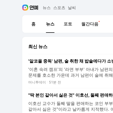
뉴스
스포츠
날씨
새로운소식
홈
뉴스
포토
월간다음
최신 뉴스
'알코올 중독' 남편, 술 취한 채 밥솥에다가 
'이혼 숙려 캠프'의 '라면 부부' 아내가 남
문제를 호소한 가운데 과거 남편이 술에 취해
까지 했다고 폭로해 충격을 안겼다. 6일 방영된
머니투데이
51분 전
94화에서는 라면부부의 첫 가사 조사가 진행
중독적인 음주와 대화 부재를 가장 큰 문제로
"딱 본인 같아서 싫은 것" 이호선, 둘째 편애하
이호선 교수가 둘째 딸을 편애하는 코인 부부
같아서 싫은 것"이라고 날카롭게 지적했다. 