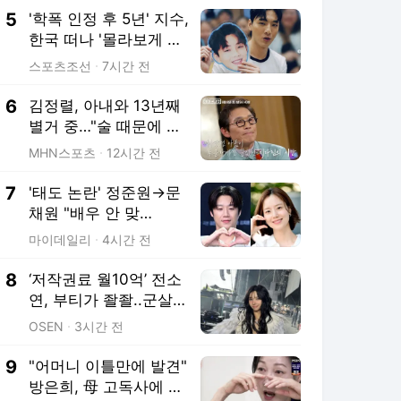
5
'학폭 인정 후 5년' 지수,
한국 떠나 '몰라보게 달
라진 얼굴'…"과거와 딴
스포츠조선
7시간 전
판"
6
김정렬, 아내와 13년째
별거 중…"술 때문에 도
저히 못 살겠다고" ('데
MHN스포츠
12시간 전
이앤나잇')
7
'태도 논란' 정준원→문
채원 "배우 안 맞
아"…"하면 안 되는 사
마이데일리
4시간 전
람" 잇단 고백 [MD이슈]
8
‘저작권료 월10억’ 전소
연, 부티가 좔좔..군살
제로 복근까지!
OSEN
3시간 전
9
"어머니 이틀만에 발견"
방은희, 母 고독사에 오