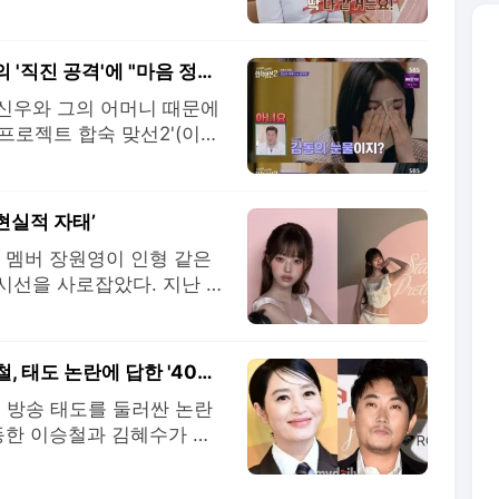
 내 딸에게 대물림하지 말
려 캠프' 94화에서는 '코인
수에게 상담을 받는 모습이
[스브스夜] '합숙 맞선2' 김다혜, 강신우 모자의 '직진 공격'에 "마음 정리한 상태" 솔직 고백
강신우와 그의 어머니 때문에
생프로젝트 합숙 맞선2'(이하
 날의 모습이 그려졌다. 이
다. 김다혜가 자신에게 거
이에 강신우는 "한 번도
현실적 자태’
E) 멤버 장원영이 인형 같은
선을 사로잡았다. 지난 5
 담긴 여러 장의 사진을 공
Stay Pretty’ 레터링이
체적인
"돈 받은 만큼 해야, 양해 없어" 김혜수→이승철, 태도 논란에 답한 '40년차들' [김하영의 이슈해부]
의 방송 태도를 둘러싼 논란
동한 이승철과 김혜수가 각
고 있다. 대중과 제작진의
 두 사람의 태도가 주목받은