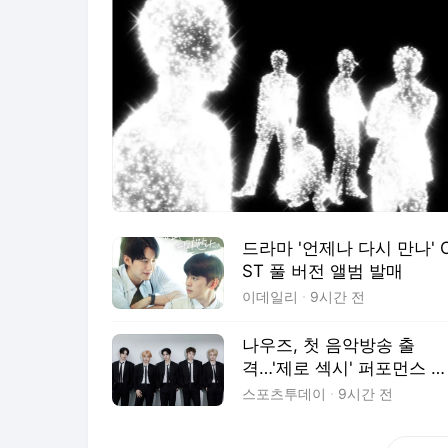
드라마 '언제나 다시 만나' 
ST 풀 버전 앨범 발매
이데일리
9시간 전
나우즈, 첫 음악방송 출
격…'제로 섹시' 퍼포먼스 본
격 공개
스포츠투데이
9시간 전