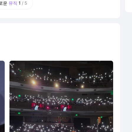
로운
뮤직
1
/
5