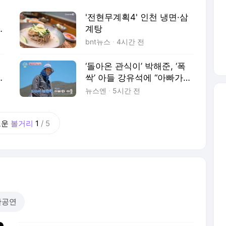
된 계기는 어린 시절 아버지의 걱정 어린 조언
때문이었다. 이은결은 “시골에서
'전현무계획4' 인천 냉면·삼
의
계탕
bnt뉴스
4시간 전
‘돌아온 관식이’ 박해준, ‘폭
윤
싹’ 아들 강유석에 “아빠가
배 타지 말랬지” 버럭(산지직
뉴스엔
5시간 전
송3)
로운
볼거리
1
/
5
한공연