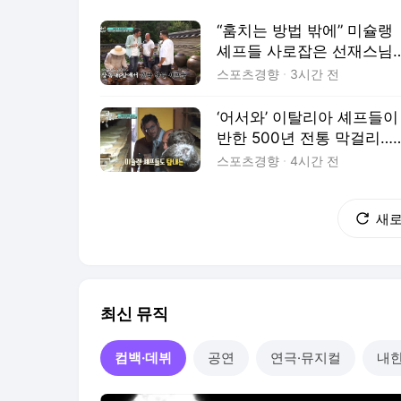
“훔치는 방법 밖에” 미슐랭
셰프들 사로잡은 선재스님
발효 장독대(어서와 한국은
스포츠경향
3시간 전
처음이지)
‘어서와’ 이탈리아 셰프들이
반한 500년 전통 막걸리…
남노 추천 ‘막걸리+크림빵’
스포츠경향
4시간 전
이색 조합까지
새
최신 뮤직
컴백·데뷔
공연
연극·뮤지컬
내