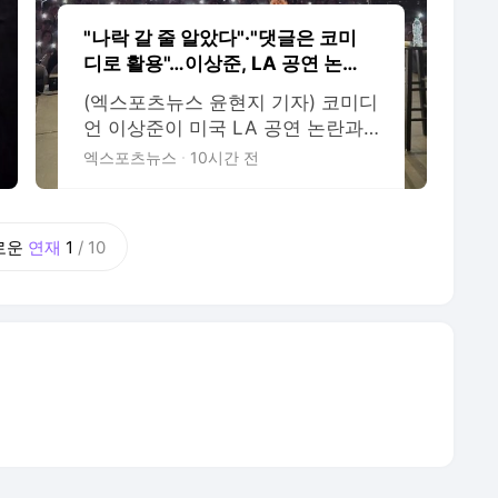
"나락 갈 줄 알았다"·"댓글은 코미
디로 활용"…이상준, LA 공연 논란
에 댓글 설전까지 [엑's 이슈]
(엑스포츠뉴스 윤현지 기자) 코미디
언 이상준이 미국 LA 공연 논란과
관련해 재차 해명에 나선 가운데,
엑스포츠뉴스
10시간 전
공연을 연출한 PD까지 옹호에 나섰
지만 누리꾼들의 반응은 엇갈리고
있다. 지난 5일 이상준은 자신의 S
로운
연재
1
/
10
NS에 장문의 글을 게재했다. 그는
"너무 빠르게 성장하고 있어서 조만
간 나락을 갈 것 같다고 두 달 전부
터 공연 중 장난 반 진담 반으로 이
야기해 왔다