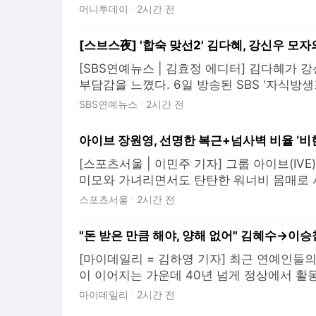
째에게 대물림되고 있다며 "내가 받은 학대를
머니투데이
2시간 전
라"고 경고했다. 6일 방영된 JTBC '이혼 숙
부부'의 아내가 심리 상담 전문가 이호선 교
[SBS연예뉴스 | 김효정 에디터] 김다혜가 
부담감을 느꼈다. 6일 방송된 SBS '자식방
'합숙맞선2')에서는 최종 선택을 앞둔 마지막
SBS연예뉴스
2시간 전
날 방송에서 강신우는 자신의 어머니 탓을 했
리를 두게 된 이유가 어머니 때문이라는 것. 
아이브 장원영, 선명한 복근+넘사벽 비율 ‘비
[스포츠서울 | 이민주 기자] 그룹 아이브(IV
미모와 가녀리면서도 탄탄한 워너비 몸매로 시
일 장원영은 자신의 SNS에 화보 비하인드가
스포츠서울
2시간 전
개하며 근황을 전했다. 공개된 사진 속 장원영은 ‘
돋보이는 핑크빛 하트 배경을 뒤로한 채, 입
[마이데일리 = 김하영 기자] 최근 연예인들
이 이어지는 가운데 40년 넘게 정상에서 활
자의 본업을 대하는 기준을 밝혀 화제를 모으
마이데일리
2시간 전
기대에 부응하는 것을 당연한 책임으로 여긴