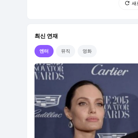
새
최신 연재
엔터
뮤직
영화