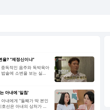
소변을? "제정신이냐"
편의 중독적인 음주와 독박육아
 밥솥에 소변을 보는 실수
 JTBC '이혼 숙려 캠프'
됐다. 이날 아내는 남편의
 지적했다. 아내는
는 아내에 '일침'
 아내에게 "둘째가 딱 본인
이호선은 아내의 상처가 둘