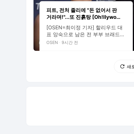
피트, 전처 졸리에 "돈 없어서 판
거라며!"...또 진흙탕 [Oh!llywoo
d]
[OSEN=최이정 기자] 할리우드 대
표 앙숙으로 남은 전 부부 브래드
피트(62)와 안젤리나 졸리(51)의 법
OSEN
9시간 전
적 공방이 수입 및 재정 기록을 둘
러싸고 또다시 가파른 대립각을 세
우고 있다. 피트 측이 졸리의 과거
새
수입 내역 제출을 요구하며 강하게
압박하자, 졸리 측은 "맥락을 왜곡
한 사생활 침해"라며 거세게 맞섰
다. 외신 보도 등에 따르면 피트는
최근 법