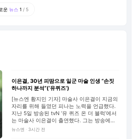
채널 '피디씨 by PDC'를
로운
뉴스
1
/
5
이은결, 30년 피땀으로 일군 마술 인생 “손짓
하나까지 분석”(‘유퀴즈’)
[뉴스엔 황지민 기자] 마술사 이은결이 지금의
자리를 위해 들였던 피나는 노력을 언급했다.
지난 5일 방송된 tvN ‘유 퀴즈 온 더 블럭’에서
는 마술사 이은결이 출연했다. 그는 방송에서
마술에 흥미를 가진 이유와, 이후 어떤 노력이
뉴스엔
3시간 전
필요했는지 털어놨다. 그가 마술을 시작하게