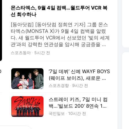
몬스타엑스, 9월 4일 컴백…월드투어 VCR 복
선 회수하나
[동아닷컴] [동아닷컴 정희연 기자] 그룹 몬스
타엑스(MONSTA X)가 9월 4일 컴백을 알렸
다. 새 월드투어 VCR에서 선보였던 ‘빛의 세계
관’과의 강력한 연관성을 암시해 궁금증을 자
극했다. 몬스타엑스는 6일 오후 10시 공식 유
스포츠동아
5시간 전
튜브 채널에 새 EP ‘The Phase’의 커밍순(CO
MING SOON) 티저 영상을 전격 공개했다. 영
상 속 ‘2
O
‘7일 데뷔’ 신예 WAYF BOYS
(웨이프 보이즈), 새로운 크
리에이터형 아티스트 탄생
스포츠경향
9시간 전
예고
스트레이 키즈, 7일 미니 컴
백…‘빌보드 200’ 8연속 1위
신화 잇는다
국민일보
10시간 전