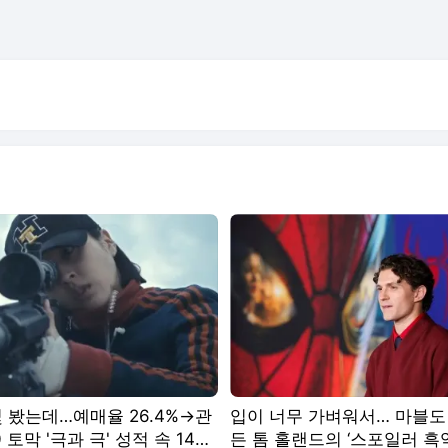
 봤는데…예매율 26.4%→관
입이 너무 가벼워서… 마블도
0 토막 '극과 극' 성적 속 14년
든 톰 홀랜드의 ‘스포일러 흑