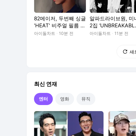
82메이저, 두번째 싱글
알파드라이브원, 미
'HEAT' 비주얼 필름 공
2집 ‘UNBREAKABLE
개...베일 벗은 새 콘셉
少年BEAST’
아이돌차트
10분 전
아이돌차트
11분 전
트
새
최신 연재
엔터
영화
뮤직