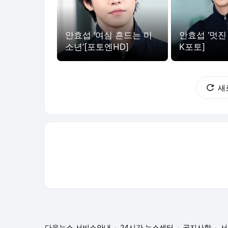
안효섭 ‘여심 흔드는 미
안효섭 ‘멋진 
소년’[포토엔HD]
K포토]
새
다음뉴스 서비스안내
24시간 뉴스센터
공지사항
서