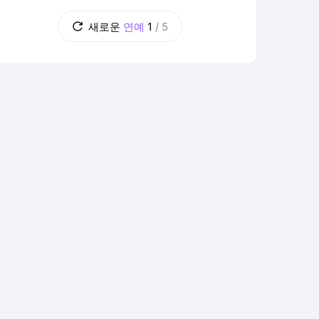
신 분 계시다면, 먼저 영상부터
새로운
연예
1
/
5
보고 오십쇼. 오프닝 — 주흰장의
 간 스타들
스타 직찍
기자간담회·제작발표회
청룡시
'영화처럼' 월간다음의 시그니처
코너! 주흰장의 커버 무대로 3화
의 문을 열었습니다. 이번 선곡은