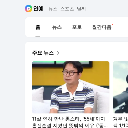
뉴스
스포츠
날씨
새로운소식
홈
뉴스
포토
월간다음
주요 뉴스
11살 연하 만난 男스타, '55세'까지
겨우 빛
혼전순결 지켰던 뜻밖의 이유 ('동치
객 1/1