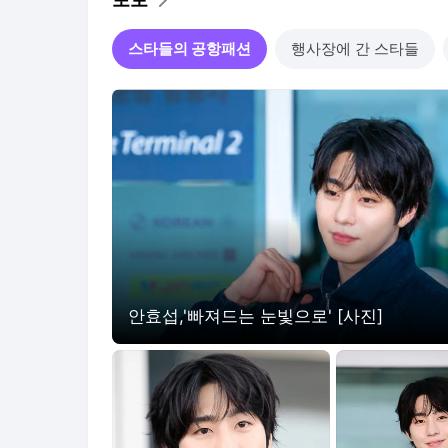
에게 조언한 서장훈을 언급했
철 부부를 
다. 이어 서장훈이 이상민에
습이 공개됐
스타들의 공항패션
행사장에 간 스타들
안효섭,'빠져드는 눈빛으로' [사진]