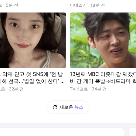
즈니 진출한 韓 영화
트
5분 전
이데일리
18분 전
 악재 딛고 첫 SNS에 ‘전 남
13년째 MBC 터줏대감 꿰찼
기하 선곡…‘별일 없이 산다’ [I
버 간 케미 폭발→비드라마 화
컷]
위 이어간 韓 예능 ('나혼산')
포츠
32분 전
TV리포트
34분 전
새로운
뉴스