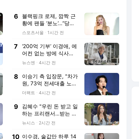
6
블랙핑크 로제, 깜짝 근
황에 팬들 ‘분노’…“당장
한국으로 돌아가라”
스포츠서울
1시간 전
7
‘200억 기부’ 이경애, 에
어컨 없는 방에 식사는
밥·국·김치뿐인 충격 일
뉴스엔
4시간 전
상(백만장자)
8
이승기 측 입장문, "차가
원, 73억 전세대출 노린
고도의 사기수법" 주장
더팩트
4시간 전
9
김혜수 "우린 돈 받고 일
하는 프리랜서…받는 만
큼 해내야"
뉴시스
2시간 전
10
이수경, 술값만 하루 14