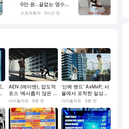
0만 원…끝없는 영수증
에 제작진 ‘깜짝’
스포츠동아
3시간 전
E,
AEN (에이엔), 압도적
‘신예 밴드’ AxMxP, 서
포스 ‘예사롭지 않은 신
울에서 포착한 일상의
'
인’ 베일 벗었다!
순간들…내추럴+빈티
아이돌차트
9분 전
아이돌차트
9분 전
지 무드 ‘시선 집중’