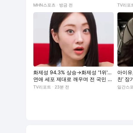
미')
만 디
MHN스포츠
방금 전
TV리포
화제성 94.3% 상승→화제성 '1위'…
아이유,
연애 세포 제대로 깨우며 전 국민 마
친’ 장
음 사로잡은 韓 예능 ('나솔사계')
S하이
TV리포트
23분 전
일간스