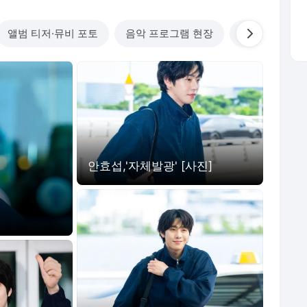
만난 정웅인의 모
'워터밤'에 간 적이 없다고 아
다. 공개된
쉬움을 드러냈
앨범 티저·뮤비 포토
음악 프로그램 현장
스포츠 현장에
안효섭,'자체발광' [사진]