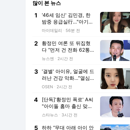
많이 본 뉴스
1
'46세 임신' 김민경, 한
밤중 응급실行…"아기
신호 너무 어려워"
마이데일리
56분 전
2
황정민 여론 또 뒤집혔
다 “먼저 건 전화 62통,
그만 연락해” vs 女팬
뉴스엔
2시간 전
“녹취 다 올려” 진흙탕
싸움
3
'결별' 아이유, 얼굴에 드
러난 건강 악화…"열심
히 사는 중" 꽉 채운 46
OSEN
2시간 전
장
4
[단독]'황정민 폭로' A씨
"아이돌 홈마 출신 맞
다..큰 의미 없는 망신
스타뉴스
3시간 전
주기" [인터뷰]
5
하하 “무대 아래 아이 안