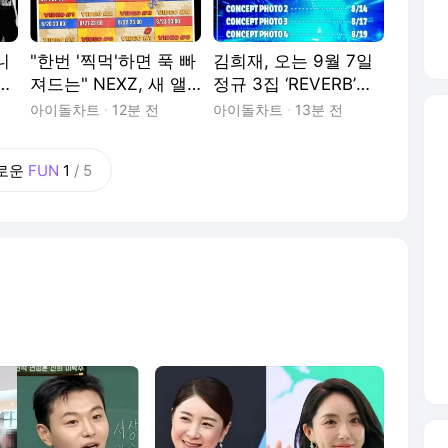
니
"한번 '찍먹'하면 푹 빠
김희재, 오는 9월 7일
 :
져드는" NEXZ, 새 앨
정규 3집 ‘REVERB’로
범 'SAUCIN'' 티저로
컴백!…프로모션 타임
아이돌차트
12분 전
아이돌차트
13분 전
맛깔난 컴백
테이블 공개
로운
FUN
1
/
5