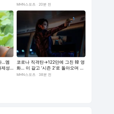
정
MHN스포츠
20분 전
다…멤
코로나 직격탄→122만에 그친 韓 영
제성 1
화… 이 갈고 '시즌 2'로 돌아오며 릴
레이 홍보 예능 나선다 ('오케이마담
MHN스포츠
38분 전
2')