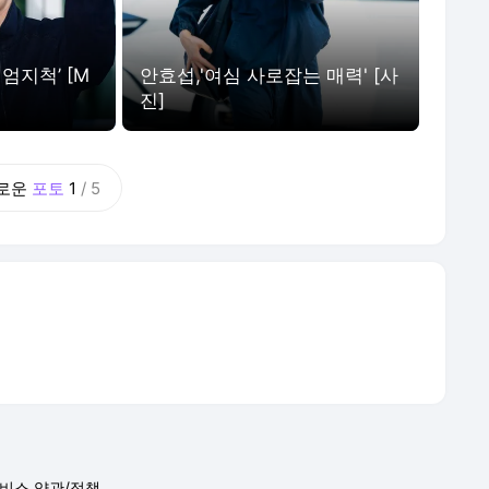
안효섭,'여심 사로잡는 매력' [사
엄지척’ [M
진]
로운
포토
1
/
5
비스 약관/정책