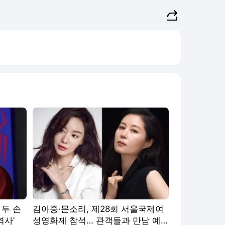
 두 손
김아중·문소리, 제28회 서울국제여
역사’
성영화제 참석… 관객들과 만남 예