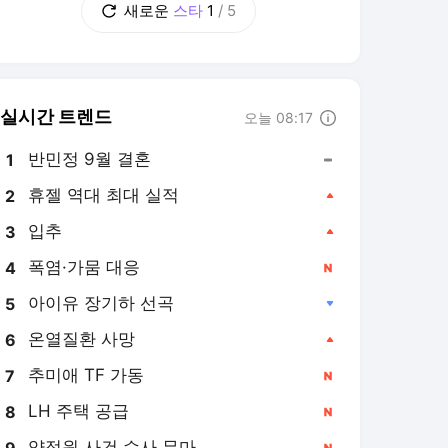
새로운
스타
1
/
5
실시간 트렌드
오늘 08:17
반민정 9월 결혼
1
휴젤 역대 최대 실적
2
입추
3
폭염·가뭄 대응
4
아이유 장기하 선곡
5
온열질환 사망
6
추미애 TF 가동
7
LH 주택 공급
8
양정원 사건 수사 무마
9