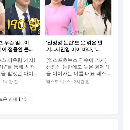
키즈 무슨 일…이
'선정성 논란'도 못 꺾은 인
이어 정웅인 큰
기…서인영 이어 바다, '워
기 준비 중"
터밤' 공개 러브콜 [엑's 이
스 이유림 기자)
(엑스포츠뉴스 김수아 기자)
슈]
가?'를 통해 시청
선정성 논란에도 높은 화제성
랑을 받았던 아이들
을 이어가는 여름 대표 페스
성장해 배우의 꿈
티벌 '워터밤'을 향한 스타들
1시간 전
엑스포츠뉴스
2시간 전
아가고 있다. 배우
의 러브콜이 계속되고 있다.
 정세윤에 이어
가수 바다가 5일 방송된 MBC
로운
연재
1
/
5
 아들 이탁수·이
'라디오스타'에서 '워터밤' 출
연기자의 길을 준비
연 의사를 공개적으로 밝혔
 끈다. 지난 5일
다. 이날 바다는 이름 덕분에
 '옆집 부부 서현
각종 여름 행사에 참석하느라
에는 정재은·서현
바쁜 근황을 전하면서도 아직