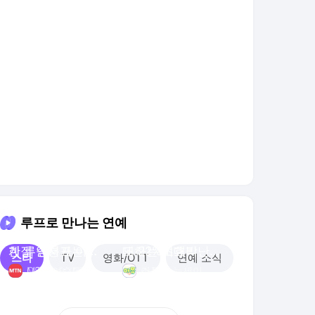
루프로 만나는 연예
안효섭, 폭염 속
하지원 취향 저격
MBC가 거절했는
르세라핌 암살 시
계절 앞서가는 패
한 류승룡표 아저
데 22%초대박난
도하는 이효리
스타
TV
영화/OTT
연예 소식
션 [O! STAR 숏
씨 개그 ㅋㅋ
드라마
OSEN 숏포츠
MTN 이슈톡
스포엔 뉴세이
아쮸
폼]
00:59
00:29
00:13
01:14