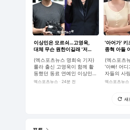
이상민은 모르쇠…고영욱,
'아어가' 
대체 무슨 원한이길래 '저
종혁 아들 
격 또 저격' [엑's 이슈]
딸까지 "연
(엑스포츠뉴스 명희숙 기자)
(엑스포츠뉴
[엑's 이슈]
룰라 출신 고영욱이 함께 활
'아빠! 어디
동했던 동료 연예인 이상민을
자들의 사
여러 차례 저격하고 있어 눈
이 어느새 
엑스포츠뉴스
24분 전
엑스포츠뉴스
길을 끈다. 고영욱은 5일 자
을 향해 나
신의 계정에 여러 연예인을
정웅인의 딸
새
언급하며 글을 게재했다. 그
이종혁의 두
는 "농구만 하던 사람이 무슨
준수까지 
아이돌 출신 배우한테 조언을
하며 눈길을
하냐"며 '무엇이든 물어보
유튜브 채널
살'에서 다이아 출신 권채원
철 정재은'
포토