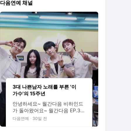
다음연예 채널
3대 나쁜남자 노래를 부른 '이
가수'의 15주년
안녕하세요~ 월간다음 비하인드
가 돌아왔어요~ 월간다음 EP.3의
주인공은, 우리들의 영원한 초통
다음연예
30일 전
령 B1A4였습니다. (이게 무슨 일
이야~ ) 혹시 아직 풀버전 못 보